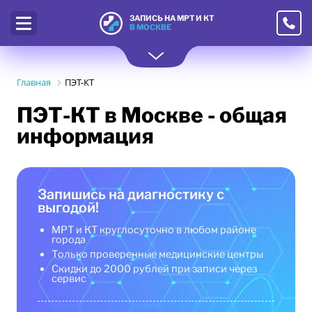
ЗАПИСЬ НА МРТ И КТ
В МОСКВЕ
Главная
ПЭТ-КТ
ПЭТ-КТ
в Москве - общая
информация
Запишись на диагностику с
выгодой!
МРТ и КТ круглосуточно в любом районе
города
Только проверенные медицинские центры
Скидки до 2000 рублей при записи через
сервис